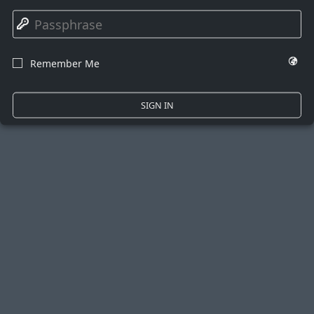
🔑
🌍
Remember Me
☐
SIGN IN